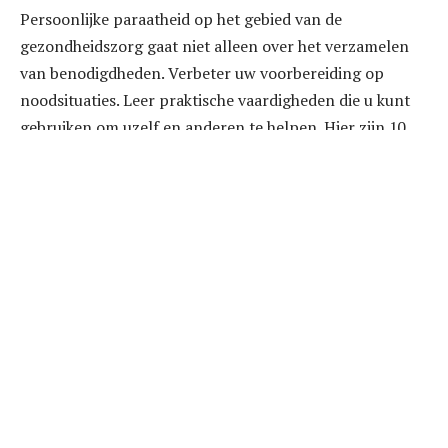
Persoonlijke paraatheid op het gebied van de
gezondheidszorg gaat niet alleen over het verzamelen
van benodigdheden. Verbeter uw voorbereiding op
noodsituaties. Leer praktische vaardigheden die u kunt
gebruiken om uzelf en anderen te helpen. Hier zijn 10
vaardigheden die u kunt leren om u voor te bereiden op
een noodsituatie, in willekeurige volgorde.
Hoe je op de juiste manier je handen wast
. Je
handen wassen is een van de meest effectieve
manieren om de verspreiding van ziektekiemen te
voorkomen. Schone handen kunnen de verspreiding
van luchtweginfecties en diarree-infecties van de ene
persoon naar de andere helpen voorkomen. Volg deze
vijf stappen om je handen op de juiste manier te
wassen elke dag, ook tijdens een noodsituatie.