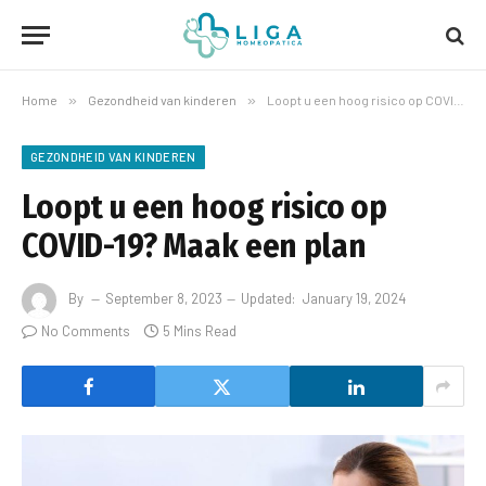
Home
»
Gezondheid van kinderen
»
Loopt u een hoog risico op COVID-19? Maak een plan
GEZONDHEID VAN KINDEREN
Loopt u een hoog risico op
COVID-19? Maak een plan
By
September 8, 2023
Updated:
January 19, 2024
No Comments
5 Mins Read