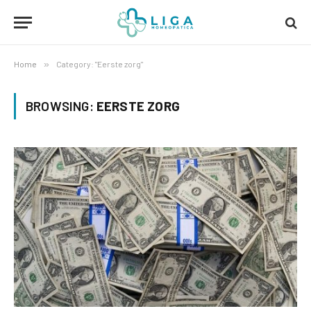
Home
»
Category: "Eerste zorg"
BROWSING:
EERSTE ZORG