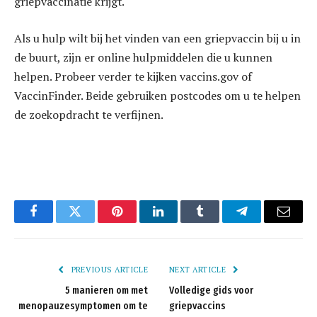
griepvaccinatie krijgt.
Als u hulp wilt bij het vinden van een griepvaccin bij u in
de buurt, zijn er online hulpmiddelen die u kunnen
helpen. Probeer verder te kijken vaccins.gov of
VaccinFinder. Beide gebruiken postcodes om u te helpen
de zoekopdracht te verfijnen.
Facebook
Twitter
Pinterest
LinkedIn
Tumblr
Telegram
Email
PREVIOUS ARTICLE
NEXT ARTICLE
5 manieren om met
Volledige gids voor
menopauzesymptomen om te
griepvaccins