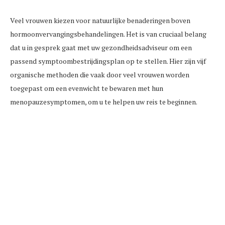
Veel vrouwen kiezen voor natuurlijke benaderingen boven
hormoonvervangingsbehandelingen. Het is van cruciaal belang
dat u in gesprek gaat met uw gezondheidsadviseur om een ​​
passend symptoombestrijdingsplan op te stellen. Hier zijn vijf
organische methoden die vaak door veel vrouwen worden
toegepast om een ​​evenwicht te bewaren met hun
menopauzesymptomen, om u te helpen uw reis te beginnen.
Pas uw eetgewoonten aan
Voor een aanzienlijk aantal vrouwen houdt de
menopauze vaak verband met gewichtstoename. Door
meer vezelrijke groenten te consumeren, kunt u uw
totale calorieverbruik helpen verminderen en de intense
trek die vaak gepaard gaat met de menopauze onder